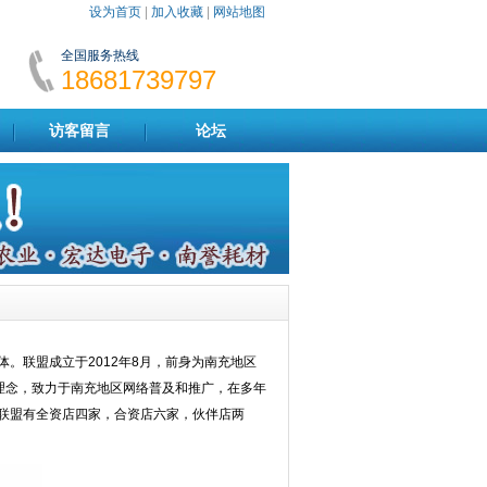
设为首页
|
加入收藏
|
网站地图
全国服务热线
18681739797
访客留言
论坛
联盟成立于2012年8月，前身为南充地区
理念，致力于南充地区网络普及和推广，在多年
联盟有全资店四家，合资店六家，伙伴店两